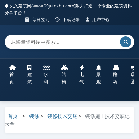
久久建筑网(www.99jianzhu.com)致力打造一个专业的建筑资料
分享平台！
每日签到
下载记录
用户中心
首
建
水
结
电
景
路
暖
页
筑
利
构
气
观
桥
通
首页
>
装修
>
装修技术交底
>
装修施工技术交底记
录全