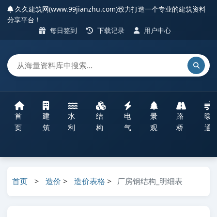
久久建筑网(www.99jianzhu.com)致力打造一个专业的建筑资料
分享平台！
每日签到
下载记录
用户中心
首
建
水
结
电
景
路
暖
页
筑
利
构
气
观
桥
通
首页
>
造价
>
造价表格
>
厂房钢结构_明细表