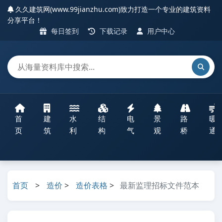
久久建筑网(www.99jianzhu.com)致力打造一个专业的建筑资料
分享平台！
每日签到
下载记录
用户中心
首
建
水
结
电
景
路
暖
页
筑
利
构
气
观
桥
通
首页
>
造价
>
造价表格
>
最新监理招标文件范本