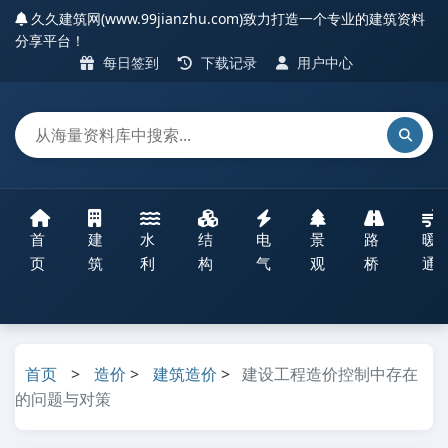
久久建筑网(www.99jianzhu.com)致力打造一个专业的建筑资料
分享平台！
每日签到
下载记录
用户中心
首
建
水
结
电
景
路
暖
页
筑
利
构
气
观
桥
通
首页
>
造价
>
建筑造价
>
建设工程造价控制中存在
的问题与对策