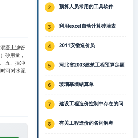
预算人员常用的工具软件
2
利用excel自动计算砖墙表
3
2011安徽造价员
4
、混凝土滤管
粗）砂用量，
。 五、振冲
河北省2003建筑工程预算定额
5
同时可对水泥
玻璃幕墙结算单
6
建设工程造价控制中存在的问
7
有关工程造价的名词解释
8