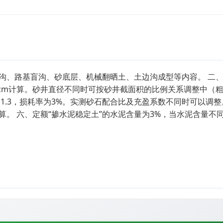
沟、路基盲沟、砂底层、机械翻晒土、土边沟成型等内容。 二
7cm计算。砂井直径不同时可按砂井截面积的比例关系调整中（
1.3，损耗率为3%。实测砂石配合比及充盈系数不同时可以调整
。 六、定额“掺水泥稳定土”的水泥含量为3%，当水泥含量不