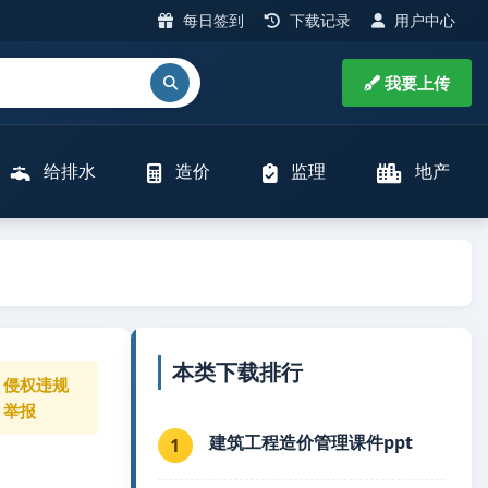
每日签到
下载记录
用户中心
我要上传
给排水
造价
监理
地产
本类下载排行
侵权违规
举报
建筑工程造价管理课件ppt
1