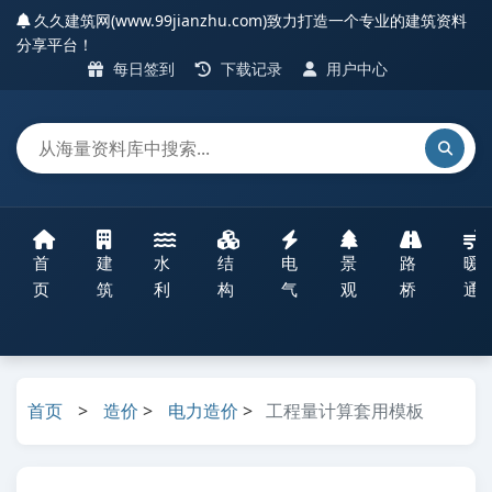
久久建筑网(www.99jianzhu.com)致力打造一个专业的建筑资料
分享平台！
每日签到
下载记录
用户中心
首
建
水
结
电
景
路
暖
页
筑
利
构
气
观
桥
通
首页
>
造价
>
电力造价
>
工程量计算套用模板