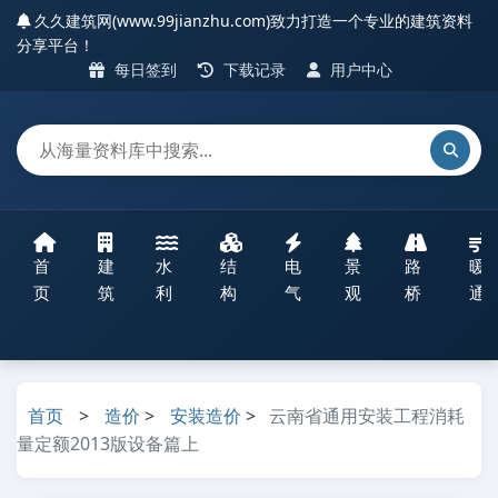
久久建筑网(www.99jianzhu.com)致力打造一个专业的建筑资料
分享平台！
每日签到
下载记录
用户中心
首
建
水
结
电
景
路
暖
页
筑
利
构
气
观
桥
通
首页
>
造价
>
安装造价
>
云南省通用安装工程消耗
量定额2013版设备篇上