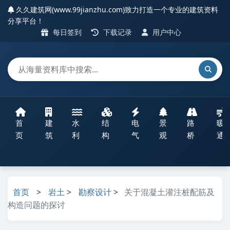
久久建筑网(www.99jianzhu.com)致力打造一个专业的建筑资料
分享平台！
每日签到
下载记录
用户中心
首
建
水
结
电
景
路
暖
页
筑
利
构
气
观
桥
通
首页
>
岩土
>
勘察设计
>
关于混凝土灌注桩配筋及
构造问题的探讨