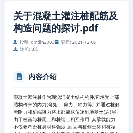
关于混凝土灌注桩配筋及
构造问题的探讨.pdf
投稿: dindin2003
更新: 2021-12-09
浏览: 3次
内容介绍
混凝土灌注桩作为现浇混凝土结构构件,它承受上部
结构传来的内力(弯矩 、剪力、轴力等), 并通过桩侧
摩阻力和桩端阻力将上部荷载传递到地基土(岩)层 ,
由于桩基与桩周土和桩端土相互作用 ,其承载能力
不仅要考虑桩身材料强度 ,而且与桩侧土体和桩端