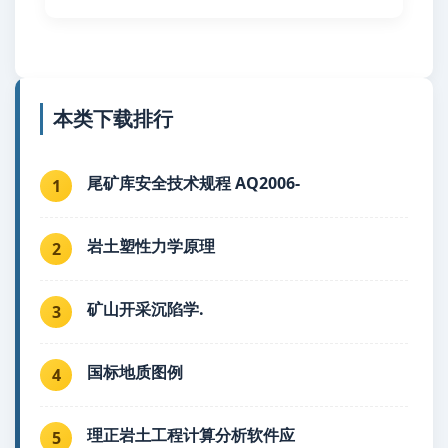
本类下载排行
尾矿库安全技术规程 AQ2006-
1
岩土塑性力学原理
2
矿山开采沉陷学.
3
国标地质图例
4
理正岩土工程计算分析软件应
5