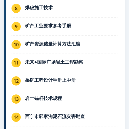
爆破施工技术
8
矿产工业要求参考手册
9
矿产资源储量计算方法汇编
10
未来●国际广场岩土工程勘察
11
采矿工程设计手册上中册
12
岩土锚杆技术规程
13
西宁市郭家沟泥石流灾害勘查
14