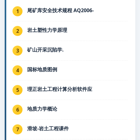
尾矿库安全技术规程 AQ2006-
1
岩土塑性力学原理
2
矿山开采沉陷学.
3
国标地质图例
4
理正岩土工程计算分析软件应
5
地质力学概论
6
滑坡-岩土工程课件
7