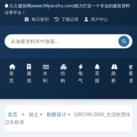
久久建筑网(www.99jianzhu.com)致力打造一个专业的建筑资料
分享平台！
每日签到
下载记录
用户中心
首
建
水
结
电
景
路
暖
页
筑
利
构
气
观
桥
通
首页
>
岩土
>
勘察设计
>
GB5749-2006_生活饮用水
卫生标准