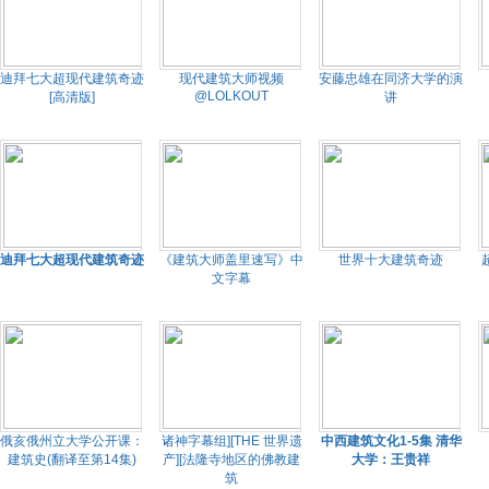
迪拜七大超现代建筑奇迹
现代建筑大师视频
安藤忠雄在同济大学的演
@LOLKOUT
[高清版]
讲
迪拜七大超现代建筑奇迹
《建筑大师盖里速写》中
世界十大建筑奇迹
文字幕
俄亥俄州立大学公开课：
诸神字幕组][THE 世界遗
中西建筑文化1-5集 清华
建筑史(翻译至第14集)
产][法隆寺地区的佛教建
大学：王贵祥
筑