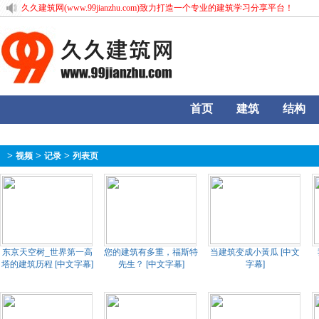
久久建筑网(www.99jianzhu.com)致力打造一个专业的建筑学习分享平台！
首页
建筑
结构
监理
设计
房产
教程
>
>
>
视频
记录
列表页
东京天空树_世界第一高
您的建筑有多重，福斯特
当建筑变成小黃瓜 [中文
塔的建筑历程 [中文字幕]
先生？ [中文字幕]
字幕]