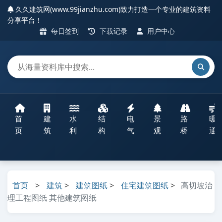
久久建筑网(www.99jianzhu.com)致力打造一个专业的建筑资料
分享平台！
每日签到
下载记录
用户中心
首
建
水
结
电
景
路
暖
页
筑
利
构
气
观
桥
通
首页
>
建筑
>
建筑图纸
>
住宅建筑图纸
>
高切坡治
理工程图纸 其他建筑图纸