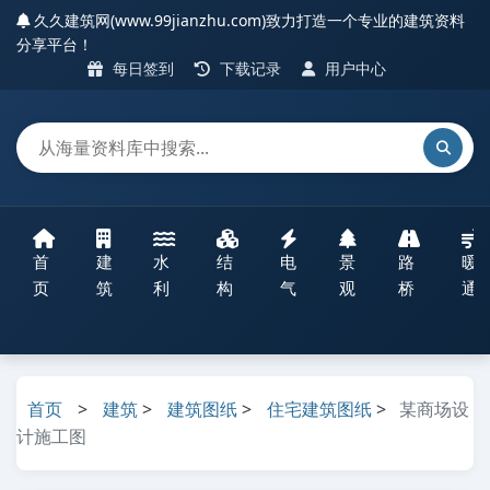
久久建筑网(www.99jianzhu.com)致力打造一个专业的建筑资料
分享平台！
每日签到
下载记录
用户中心
首
建
水
结
电
景
路
暖
页
筑
利
构
气
观
桥
通
首页
>
建筑
>
建筑图纸
>
住宅建筑图纸
>
某商场设
计施工图