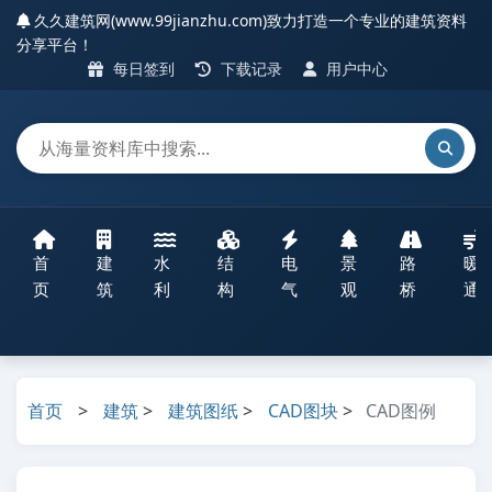
久久建筑网(www.99jianzhu.com)致力打造一个专业的建筑资料
分享平台！
每日签到
下载记录
用户中心
首
建
水
结
电
景
路
暖
页
筑
利
构
气
观
桥
通
首页
>
建筑
>
建筑图纸
>
CAD图块
>
CAD图例