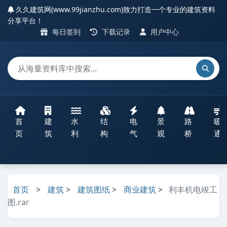
久久建筑网(www.99jianzhu.com)致力打造一个专业的建筑资料
分享平台！
每日签到
下载记录
用户中心
首
建
水
结
电
景
路
暖
页
筑
利
构
气
观
桥
通
首页
>
建筑
>
建筑图纸
>
商业建筑
>
利丰机电竣工
图.rar