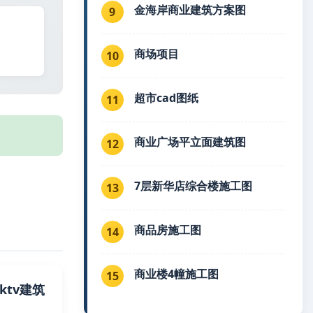
金海岸商业建筑方案图
9
商场项目
10
超市cad图纸
11
商业广场平立面建筑图
12
7层新华店综合楼施工图
13
商品房施工图
14
商业楼4幢施工图
15
ktv建筑