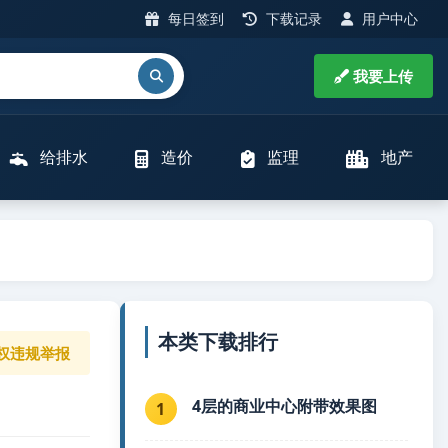
每日签到
下载记录
用户中心
我要上传
给排水
造价
监理
地产
本类下载排行
权违规举报
4层的商业中心附带效果图
1