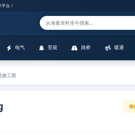
分享平台！
m
电气
景观
路桥
暖通
楼施工图
g
侵