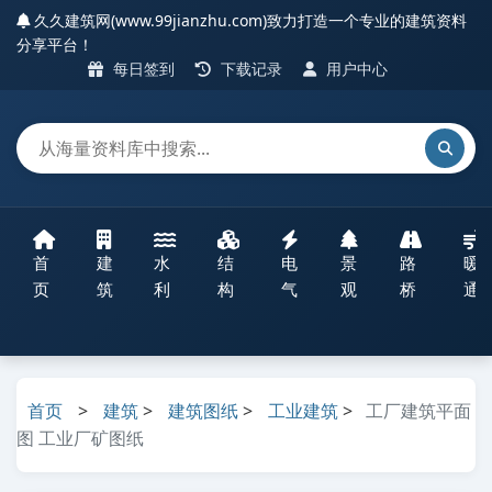
久久建筑网(www.99jianzhu.com)致力打造一个专业的建筑资料
分享平台！
每日签到
下载记录
用户中心
首
建
水
结
电
景
路
暖
页
筑
利
构
气
观
桥
通
首页
>
建筑
>
建筑图纸
>
工业建筑
>
工厂建筑平面
图 工业厂矿图纸