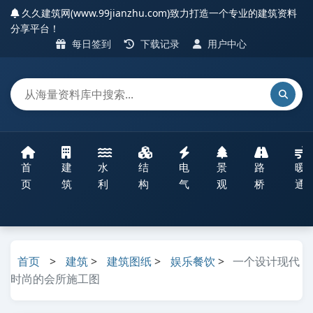
久久建筑网(www.99jianzhu.com)致力打造一个专业的建筑资料
分享平台！
每日签到
下载记录
用户中心
首
建
水
结
电
景
路
暖
页
筑
利
构
气
观
桥
通
首页
>
建筑
>
建筑图纸
>
娱乐餐饮
>
一个设计现代
时尚的会所施工图