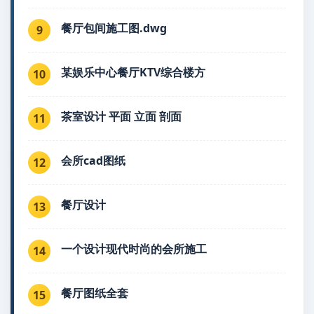
餐厅包间施工图.dwg
9
某娱乐中心餐厅KTV综合楼方
10
茶室设计 平面 立面 剖面
11
会所cad图纸
12
餐厅设计
13
一个设计现代时尚的会所施工
14
餐厅图纸全套
15