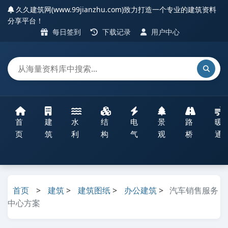
久久建筑网(www.99jianzhu.com)致力打造一个专业的建筑资料
分享平台！
每日签到
下载记录
用户中心
首
建
水
结
电
景
路
暖
页
筑
利
构
气
观
桥
通
首页
>
建筑
>
建筑图纸
>
办公建筑
>
汽车销售服务
中心方案