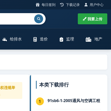
每日签到
下载记录
用户中心
我要上传
给排水
造价
监理
地产
本类下载排行
侵权违规举
报
91sb6-1-2005通风与空调工程
1