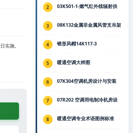
03K501-1-燃气红外线辐射供
2
08K132金属非金属风管支吊架
3
锥形风帽14K117-3
4
月1日实施。
暖通空调大样图
5
07K304空调机房设计与安装
6
07R202 空调用电制冷机房设
7
暖通空调专业术语图例标准
8