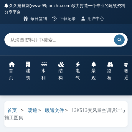
久久建筑网(www.99jianzhu.com)致力打造一个专业的建筑资料
分享平台！
每日签到
下载记录
用户中心
首
建
水
结
电
景
路
暖
页
筑
利
构
气
观
桥
通
首页
>
暖通
>
暖通文件
>
13K513变风量空调设计与
施工图集