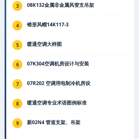
08K132金属非金属风管支吊架
3
锥形风帽14K117-3
4
暖通空调大样图
5
07K304空调机房设计与安装
6
07R202 空调用电制冷机房设
7
暖通空调专业术语图例标准
8
新02N4 管道支架、吊架
9