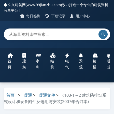
久久建筑网(www.99jianzhu.com)致力打造一个专业的建筑资料
分享平台！
每日签到
下载记录
用户中心
首
建
水
结
电
景
路
暖
页
筑
利
构
气
观
桥
通
首页
>
暖通
>
暖通文件
>
K103-1～2 建筑防排烟系
统设计和设备附件及选用与安装(2007年合订本)