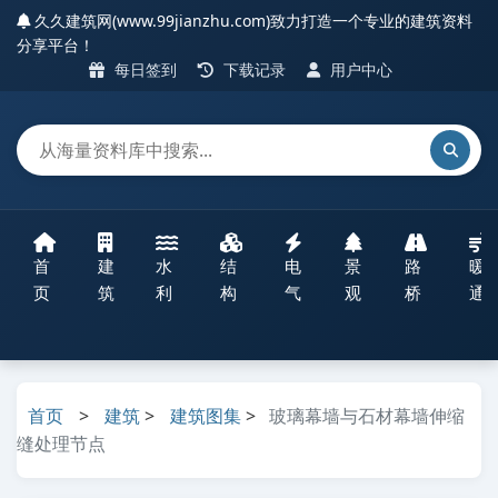
久久建筑网(www.99jianzhu.com)致力打造一个专业的建筑资料
分享平台！
每日签到
下载记录
用户中心
首
建
水
结
电
景
路
暖
页
筑
利
构
气
观
桥
通
首页
>
建筑
>
建筑图集
>
玻璃幕墙与石材幕墙伸缩
缝处理节点