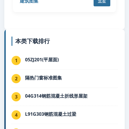
建筑图集
查看
本类下载排行
05ZJ201(平屋面)
1
隔热门窗标准图集
2
04G314钢筋混凝土折线形屋架
3
L91G303钢筋混凝土过梁
4