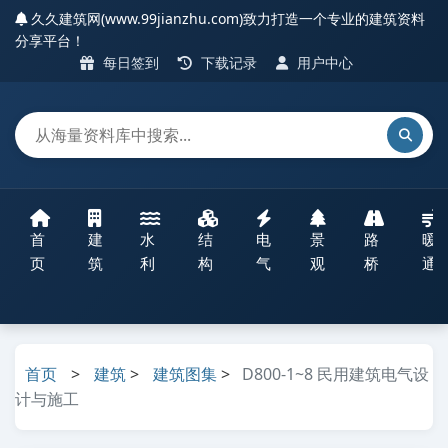
久久建筑网(www.99jianzhu.com)致力打造一个专业的建筑资料
分享平台！
每日签到
下载记录
用户中心
首
建
水
结
电
景
路
暖
页
筑
利
构
气
观
桥
通
首页
>
建筑
>
建筑图集
>
D800-1~8 民用建筑电气设
计与施工