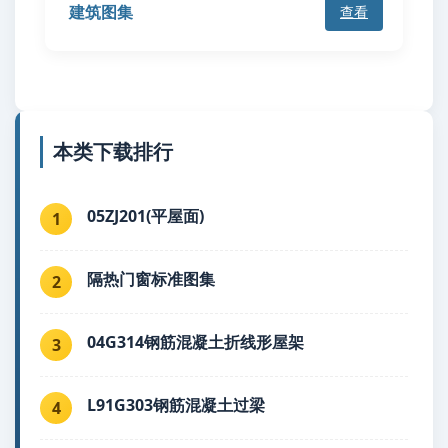
建筑图集
查看
本类下载排行
05ZJ201(平屋面)
1
隔热门窗标准图集
2
04G314钢筋混凝土折线形屋架
3
L91G303钢筋混凝土过梁
4