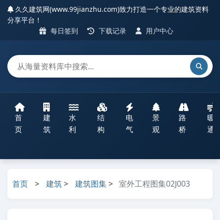
久久建筑网(www.99jianzhu.com)致力打造一个专业的建筑资料
分享平台！
每日签到
下载记录
用户中心
首
建
水
结
电
景
路
暖
页
筑
利
构
气
观
桥
通
首页
>
建筑
>
建筑图集
>
室外工程图集02J003