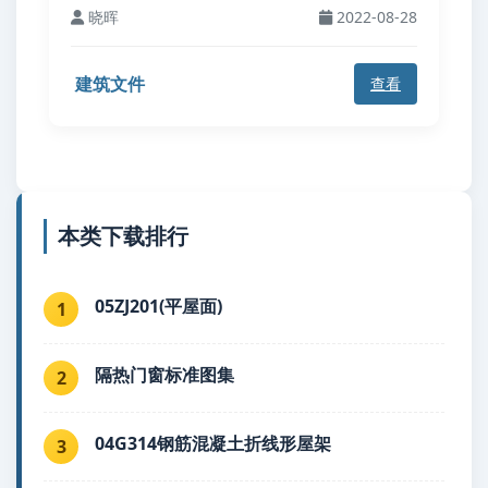
晓晖
2022-08-28
建筑文件
查看
本类下载排行
05ZJ201(平屋面)
1
隔热门窗标准图集
2
04G314钢筋混凝土折线形屋架
3