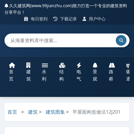
久久建筑网(www.99jianzhu.com)致力打造一个专业的建筑资料
分享平台！
每日签到
下载记录
用户中心
首
建
水
结
电
景
路
暖
页
筑
利
构
气
观
桥
通
首页
>
建筑
>
建筑图集
>
平屋面构造做法12J201