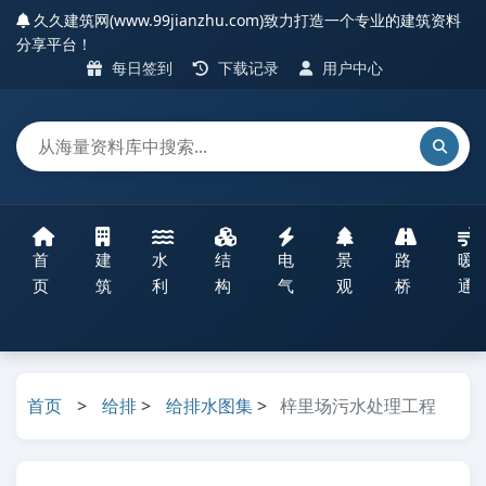
久久建筑网(www.99jianzhu.com)致力打造一个专业的建筑资料
分享平台！
每日签到
下载记录
用户中心
首
建
水
结
电
景
路
暖
页
筑
利
构
气
观
桥
通
首页
>
给排
>
给排水图集
>
梓里场污水处理工程