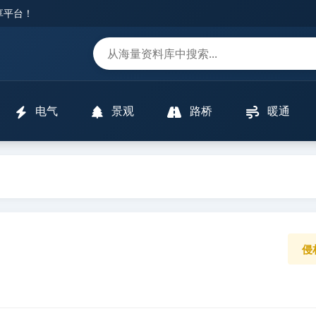
分享平台！
m
电气
景观
路桥
暖通
侵