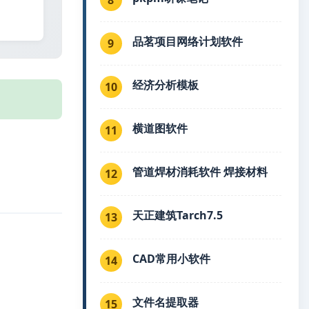
品茗项目网络计划软件
9
经济分析模板
10
横道图软件
11
管道焊材消耗软件 焊接材料
12
天正建筑Tarch7.5
13
CAD常用小软件
14
文件名提取器
15