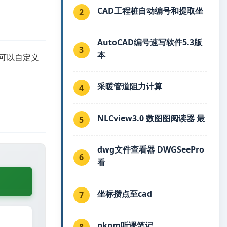
CAD工程桩自动编号和提取坐
2
AutoCAD编号速写软件5.3版
3
本
可以自定义
采暖管道阻力计算
4
NLCview3.0 数图图阅读器 最
5
dwg文件查看器 DWGSeePro
6
看
坐标攒点至cad
7
pkpm听课笔记
8