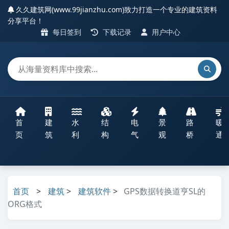
久久建筑网(www.99jianzhu.com)致力打造一个专业的建筑资料
分享平台！
每日签到
下载记录
用户中心
首
建
水
结
电
景
路
暖
页
筑
利
构
气
观
桥
通
首页
>
建筑
>
建筑软件
>
GPS数据转换道亨SL的
ORG格式