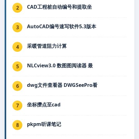
CAD工程桩自动编号和提取坐
2
AutoCAD编号速写软件5.3版本
3
采暖管道阻力计算
4
NLCview3.0 数图图阅读器 最
5
dwg文件查看器 DWGSeePro看
6
坐标攒点至cad
7
pkpm听课笔记
8