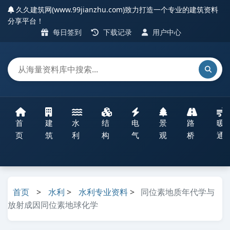
久久建筑网(www.99jianzhu.com)致力打造一个专业的建筑资料
分享平台！
每日签到
下载记录
用户中心
首
建
水
结
电
景
路
暖
页
筑
利
构
气
观
桥
通
首页
>
水利
>
水利专业资料
>
同位素地质年代学与
放射成因同位素地球化学