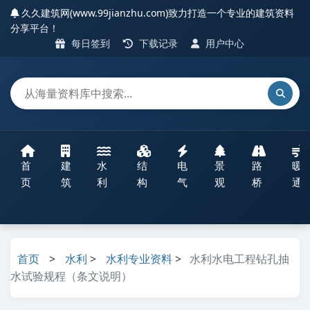
久久建筑网(www.99jianzhu.com)致力打造一个专业的建筑资料
分享平台！
每日签到
下载记录
用户中心
首
建
水
结
电
景
路
暖
页
筑
利
构
气
观
桥
通
首页
>
水利
>
水利专业资料
>
水利水电工程钻孔抽
水试验规程（条文说明）