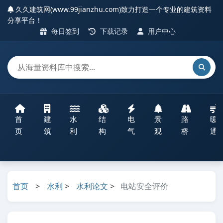
久久建筑网(www.99jianzhu.com)致力打造一个专业的建筑资料
分享平台！
每日签到
下载记录
用户中心
首
建
水
结
电
景
路
暖
页
筑
利
构
气
观
桥
通
首页
>
水利
>
水利论文
>
电站安全评价