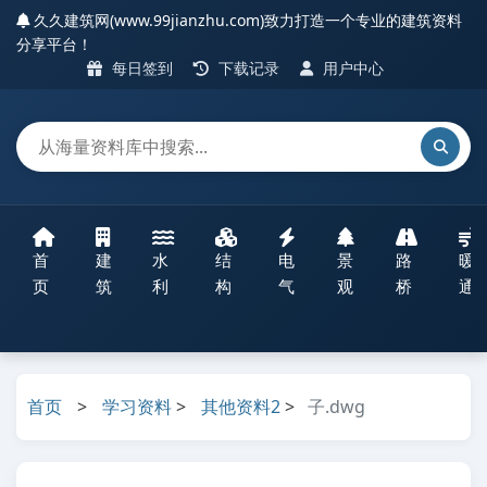
久久建筑网(www.99jianzhu.com)致力打造一个专业的建筑资料
分享平台！
每日签到
下载记录
用户中心
首
建
水
结
电
景
路
暖
页
筑
利
构
气
观
桥
通
首页
>
学习资料
>
其他资料2
>
子.dwg