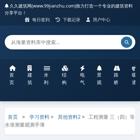
久久建筑网(www.99jianzhu.com)致力打造一个专业的建筑资料
分享平台！
每日签到
下载记录
用户中心
首
建
水
结
电
景
路
暖
页
筑
利
构
气
观
桥
通
首页
>
学习资料
>
其他资料2
>
工程测量 三（四）等
水准测量观测手薄