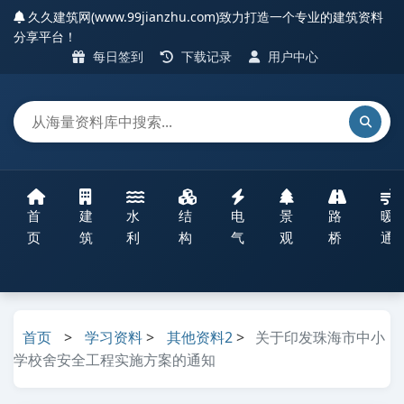
久久建筑网(www.99jianzhu.com)致力打造一个专业的建筑资料
分享平台！
每日签到
下载记录
用户中心
首
建
水
结
电
景
路
暖
页
筑
利
构
气
观
桥
通
首页
>
学习资料
>
其他资料2
>
关于印发珠海市中小
学校舍安全工程实施方案的通知