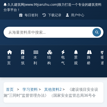
久久建筑网(www.99jianzhu.com)致力打造一个专业的建筑资料
分享平台！
每日签到
下载记录
用户中心
首
建
水
结
电
景
路
暖
页
筑
利
构
气
观
桥
通
首页
>
学习资料
>
其他资料2
>
《建设项目安全设
施“三同时”监督管理办法》 （国家安全监管总局36号令