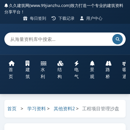
久久建筑网(www.99jianzhu.com)致力打造一个专业的建筑资料
分享平台！
每日签到
下载记录
用户中心
首
建
水
结
电
景
路
暖
页
筑
利
构
气
观
桥
通
首页
>
学习资料
>
其他资料2
>
工程项目管理沙盘