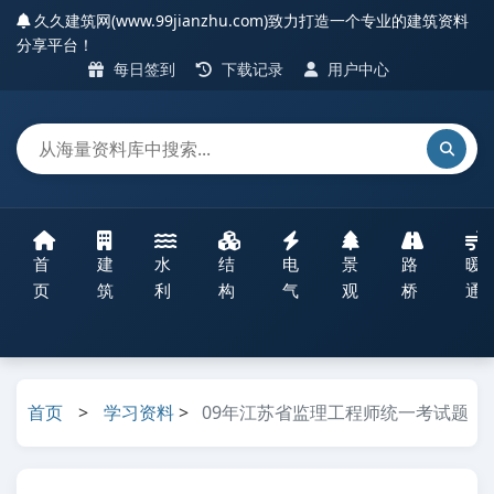
久久建筑网(www.99jianzhu.com)致力打造一个专业的建筑资料
分享平台！
每日签到
下载记录
用户中心
首
建
水
结
电
景
路
暖
页
筑
利
构
气
观
桥
通
首页
>
学习资料
>
09年江苏省监理工程师统一考试题