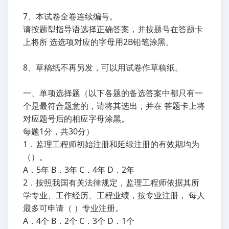
7、本试卷全卷连续编号。
请按题型指导语选择正确答案，并按题号在答题卡
上将所 选选项对应的字母用2B铅笔涂黑。
8、草稿纸不再另发，可以用试卷作草稿纸。
一、单项选择题（以下各题的备选答案中都只有一
个是最符合题意的，请将其选出，并在 答题卡上将
对应题号后的相应字母涂黑。
每题1分，共30分）
1．监理工程师初始注册和延续注册的有效期均为
（）。
A．5年 B．3年 C．4年 D．2年
2．按照我国有关法律规定，监理工程师依据其所
学专业、工作经历、工程业绩，按专业注册， 每人
最多可申请（ ）专业注册。
A．4个 B．2个 C．3个 D．1个