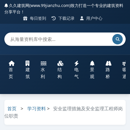
久久建筑网(www.99jianzhu.com)致力打造一个专业的建筑资料
分享平台！
每日签到
下载记录
用户中心
首
建
水
结
电
景
路
暖
页
筑
利
构
气
观
桥
通
首页
>
学习资料
>
安全监理措施及安全监理工程师岗
位职责