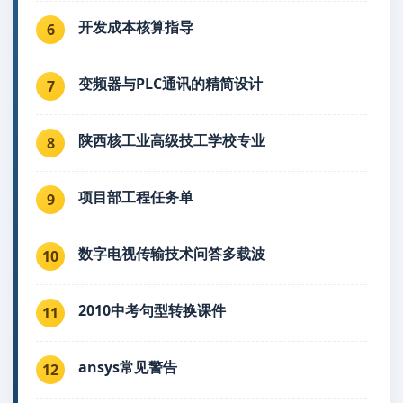
开发成本核算指导
6
变频器与PLC通讯的精简设计
7
陕西核工业高级技工学校专业
8
项目部工程任务单
9
数字电视传输技术问答多载波
10
2010中考句型转换课件
11
ansys常见警告
12