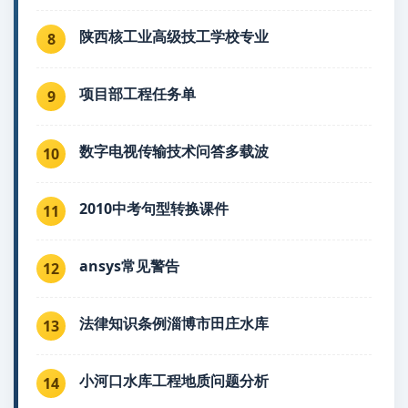
陕西核工业高级技工学校专业
8
项目部工程任务单
9
数字电视传输技术问答多载波
10
2010中考句型转换课件
11
ansys常见警告
12
法律知识条例淄博市田庄水库
13
小河口水库工程地质问题分析
14