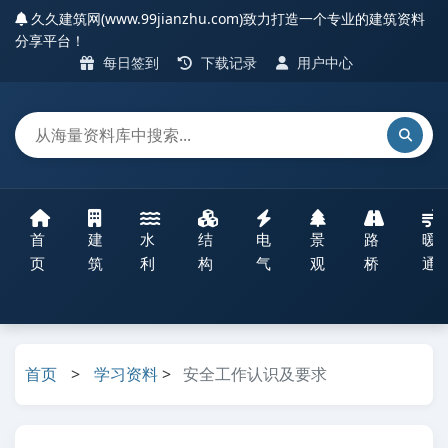
久久建筑网(www.99jianzhu.com)致力打造一个专业的建筑资料
分享平台！
每日签到
下载记录
用户中心
首
建
水
结
电
景
路
暖
页
筑
利
构
气
观
桥
通
首页
>
学习资料
>
安全工作认识及要求