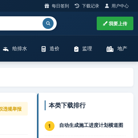
每日签到
下载记录
用户中心
我要上传
给排水
造价
监理
地产
本类下载排行
权违规举报
自动生成施工进度计划横道图
1