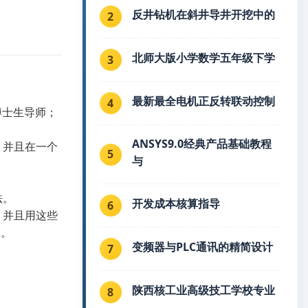
反井钻机在斜井导井开挖中的
2
北师大版小学数学五年级下学
3
最新最全电机正反转联动控制
4
博士生导师；
ANSYS9.0经典产品基础教程
，并且在一个
5
与
法。
开发成本核算指导
6
流，并且用这些
制。
变频器与PLC通讯的精简设计
7
陕西核工业高级技工学校专业
8