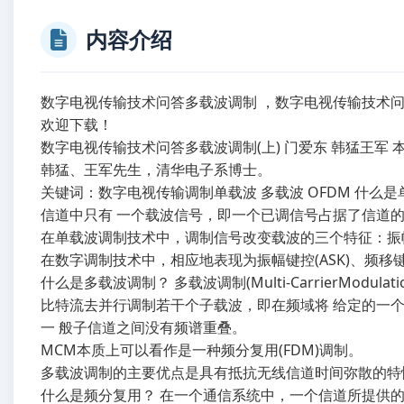
内容介绍
数字电视传输技术问答多载波调制 ，数字电视传输技术
欢迎下载！
数字电视传输技术问答多载波调制(上) 门爱东 韩猛王
韩猛、王军先生，清华电子系博士。
关键词：数字电视传输调制单载波 多载波 OFDM 什么是
信道中只有 一个载波信号，即一个已调信号占据了信道
在单载波调制技术中，调制信号改变载波的三个特征：振
在数字调制技术中，相应地表现为振幅键控(ASK)、频移键控(
什么是多载波调制？ 多载波调制(Multi-CarrierMo
比特流去并行调制若干个子载波，即在频域将 给定的一
一 般子信道之间没有频谱重叠。
MCM本质上可以看作是一种频分复用(FDM)调制。
多载波调制的主要优点是具有抵抗无线信道时间弥散的特
什么是频分复用？ 在一个通信系统中，一个信道所提供