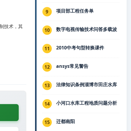
项目部工程任务单
9
载波调制技术，其
数字电视传输技术问答多载波
10
2010中考句型转换课件
11
ansys常见警告
12
法律知识条例淄博市田庄水库
13
小河口水库工程地质问题分析
14
迁都南阳
15