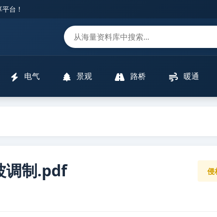
分享平台！
m
电气
景观
路桥
暖通
制.pdf
侵