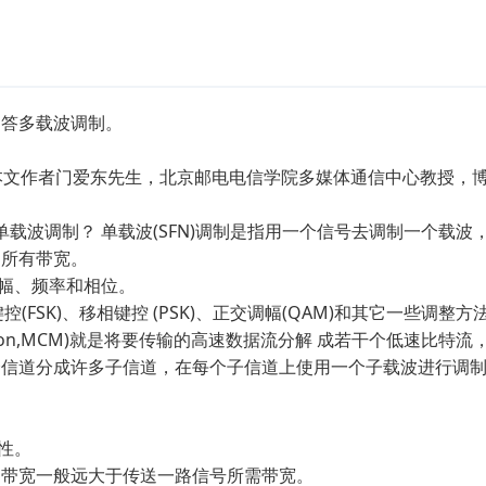
问答多载波调制。
军 本文作者门爱东先生，北京邮电电信学院多媒体通信中心教授，
单载波调制？ 单载波(SFN)调制是指用一个信号去调制一个载波
的所有带宽。
幅、频率和相位。
FSK)、移相键控 (PSK)、正交调幅(QAM)和其它一些调整方
dulation,MCM)就是将要传输的高速数据流分解 成若干个低速比特
个信道分成许多子信道，在每个子信道上使用一个子载波进行调
性。
的带宽一般远大于传送一路信号所需带宽。