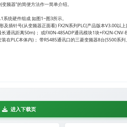
制变频器”的简便方法作一简单介绍。
1系统硬件组成 如图1~图3所示。
外形及插针号(从变频器正面看) FX2N系列PLC(产品版本V3.00以上
1块(最长通讯距离50m)； 或FX0N-485ADP通讯模块1块+FX2N-CNV
安装在PLC本体内)； 带RS485通讯口的三菱变频器8台(S500系列
进入下载页