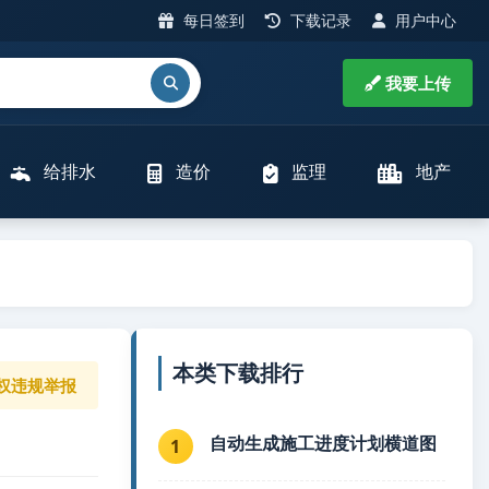
每日签到
下载记录
用户中心
我要上传
给排水
造价
监理
地产
本类下载排行
权违规举报
自动生成施工进度计划横道图
1