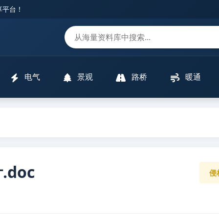
分享平台！
m
电气
景观
路桥
暖通
doc
侵