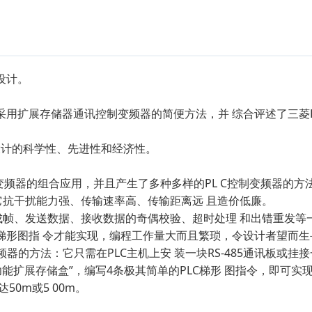
设计。
C采用扩展存储器通讯控制变频器的简便方法，并 综合评述了三菱
设计的科学性、先进性和经济性。
变频器的组合应用，并且产生了多种多样的PL C控制变频器的方
为它抗干扰能力强、传输速率高、传输距离远 且造价低廉。
、成帧、发送数据、接收数据的奇偶校验、超时处理 和出错重发等
梯形图指 令才能实现，编程工作量大而且繁琐，令设计者望而生
的方法：它只需在PLC主机上安 装一块RS-485通讯板或挂接一块
功能扩展存储盒”，编写4条极其简单的PLC梯形 图指令，即可实
0m或5 00m。