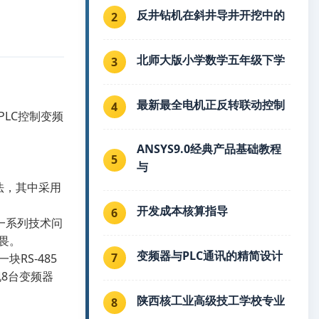
反井钻机在斜井导井开挖中的
2
北师大版小学数学五年级下学
3
最新最全电机正反转联动控制
4
PLC控制变频
ANSYS9.0经典产品基础教程
5
与
法，其中采用
开发成本核算指导
6
一系列技术问
畏。
变频器与PLC通讯的精简设计
7
RS-485
现8台变频器
陕西核工业高级技工学校专业
8