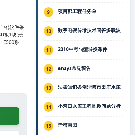
项目部工程任务单
9
)1台(软件采
数字电视传输技术问答多载波
10
-BD板1块(最
、E500系
2010中考句型转换课件
11
ansys常见警告
12
法律知识条例淄博市田庄水库
13
小河口水库工程地质问题分析
14
迁都南阳
15