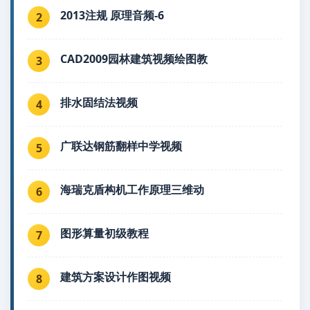
2013注规 原理音频-6
2
CAD2009园林建筑视频绘图教
3
排水固结法视频
4
广联达钢筋翻样中学视频
5
海瑞克盾构机工作原理三维动
6
图形算量初级教程
7
建筑方案设计作图视频
8