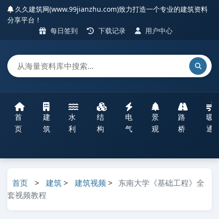
久久建筑网(www.99jianzhu.com)致力打造一个专业的建筑资料
分享平台！
每日签到
下载记录
用户中心
首
建
水
结
电
景
路
暖
页
筑
利
构
气
观
桥
通
首页
>
建筑
>
建筑视频
>
东南大学《基础工程》全
套视频教程