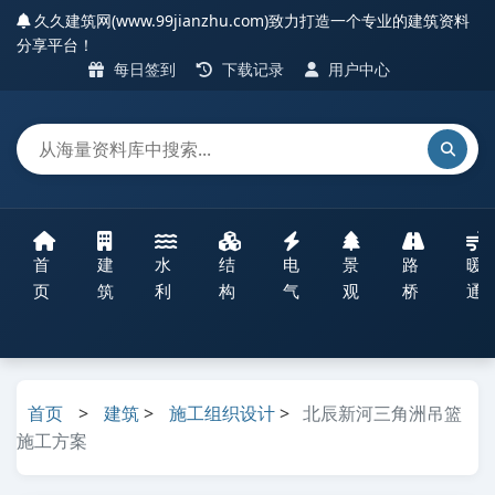
久久建筑网(www.99jianzhu.com)致力打造一个专业的建筑资料
分享平台！
每日签到
下载记录
用户中心
首
建
水
结
电
景
路
暖
页
筑
利
构
气
观
桥
通
首页
>
建筑
>
施工组织设计
>
北辰新河三角洲吊篮
施工方案