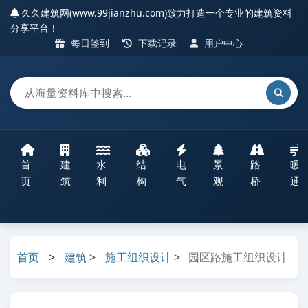
久久建筑网(www.99jianzhu.com)致力打造一个专业的建筑资料
分享平台！
每日签到
下载记录
用户中心
首
建
水
结
电
景
路
暖
页
筑
利
构
气
观
桥
通
首页
>
建筑
>
施工组织设计
>
园区路施工组织设计