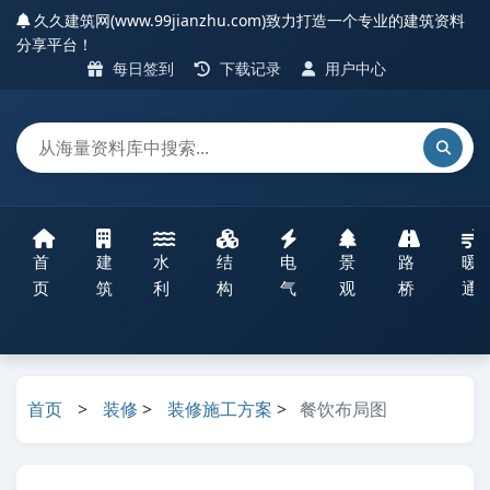
久久建筑网(www.99jianzhu.com)致力打造一个专业的建筑资料
分享平台！
每日签到
下载记录
用户中心
首
建
水
结
电
景
路
暖
页
筑
利
构
气
观
桥
通
首页
>
装修
>
装修施工方案
>
餐饮布局图