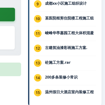
成都xx小区施工组织设计
9
某医院框剪住院楼工程施工组
10
峻峰华亭嘉园工程大体积混凝
11
古建筑油漆彩画施工方案.
12
砼施工方案.rar
13
200多条装修小常识
14
温州假日大酒店室内装修工程
15