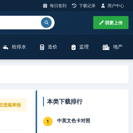
每日签到
下载记录
用户中心
我要上传
给排水
造价
监理
地产
本类下载排行
权违规举报
中英文色卡对照
1