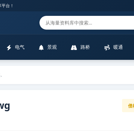
分享平台！
m
电气
景观
路桥
暖通
.
wg
侵