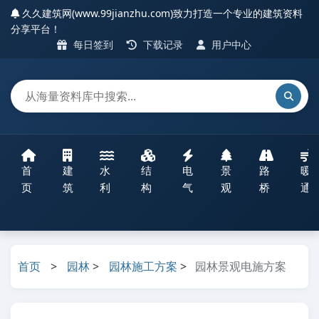
久久建筑网(www.99jianzhu.com)致力打造一个专业的建筑资料
分享平台！
每日签到
下载记录
用户中心
首
建
水
结
电
景
路
暖
页
筑
利
构
气
观
桥
通
首页
>
园林
>
园林施工方案
>
园林景观电施方案