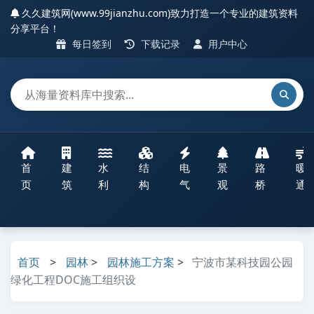
久久建筑网(www.99jianzhu.com)致力打造一个专业的建筑资料
分享平台！
每日签到
下载记录
用户中心
首
建
水
结
电
景
路
暖
页
筑
利
构
气
观
桥
通
首页
>
园林
>
园林施工方案
>
宁波市某科技园公园
绿化工程DOC施工组织设