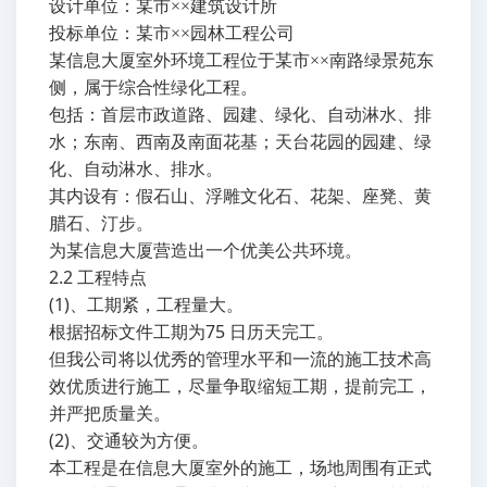
设计单位：某市××建筑设计所
投标单位：某市××园林工程公司
某信息大厦室外环境工程位于某市××南路绿景苑东
侧，属于综合性绿化工程。
包括：首层市政道路、园建、绿化、自动淋水、排
水；东南、西南及南面花基；天台花园的园建、绿
化、自动淋水、排水。
其内设有：假石山、浮雕文化石、花架、座凳、黄
腊石、汀步。
为某信息大厦营造出一个优美公共环境。
2.2
工程特点
(1)
、工期紧，工程量大。
75
根据招标文件工期为
日历天完工。
但我公司将以优秀的管理水平和一流的施工技术高
效优质进行施工，尽量争取缩短工期，提前完工，
并严把质量关。
(2)
、交通较为方便。
本工程是在信息大厦室外的施工，场地周围有正式