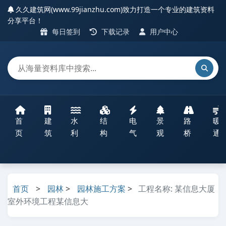
久久建筑网(www.99jianzhu.com)致力打造一个专业的建筑资料
分享平台！
每日签到
下载记录
用户中心
首
建
水
结
电
景
路
暖
页
筑
利
构
气
观
桥
通
首页
>
园林
>
园林施工方案
>
工程名称: 某信息大厦
室外环境工程某信息大