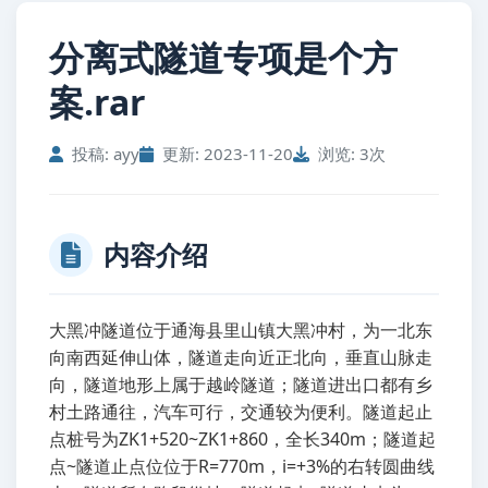
分离式隧道专项是个方
案.rar
投稿: ayy
更新: 2023-11-20
浏览: 3次
内容介绍
大黑冲隧道位于通海县里山镇大黑冲村，为一北东
向南西延伸山体，隧道走向近正北向，垂直山脉走
向，隧道地形上属于越岭隧道；隧道进出口都有乡
村土路通往，汽车可行，交通较为便利。隧道起止
点桩号为ZK1+520~ZK1+860，全长340m；隧道起
点~隧道止点位位于R=770m，i=+3%的右转圆曲线