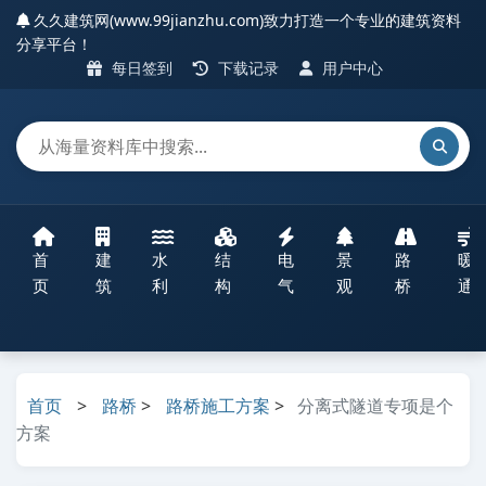
久久建筑网(www.99jianzhu.com)致力打造一个专业的建筑资料
分享平台！
每日签到
下载记录
用户中心
首
建
水
结
电
景
路
暖
页
筑
利
构
气
观
桥
通
首页
>
路桥
>
路桥施工方案
>
分离式隧道专项是个
方案