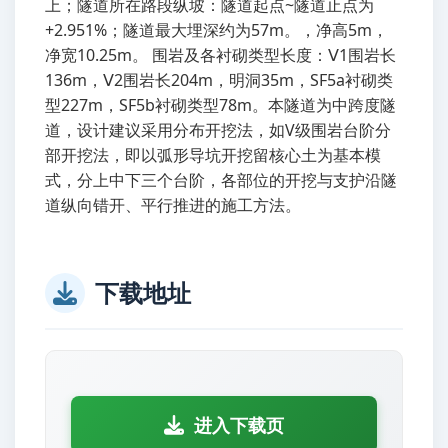
上；隧道所在路段纵坡：隧道起点~隧道止点为
+2.951%；隧道最大埋深约为57m。，净高5m，
净宽10.25m。 围岩及各衬砌类型长度：Ⅴ1围岩长
136m，Ⅴ2围岩长204m，明洞35m，SF5a衬砌类
型227m，SF5b衬砌类型78m。本隧道为中跨度隧
道，设计建议采用分布开挖法，如V级围岩台阶分
部开挖法，即以弧形导坑开挖留核心土为基本模
式，分上中下三个台阶，各部位的开挖与支护沿隧
道纵向错开、平行推进的施工方法。
下载地址
进入下载页